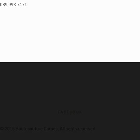
089 993 7471
FACEBOOK
© 2015 Hautecouture Games. All rights reserved.